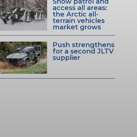
Snow patrol and
access all areas:
the Arctic all-
terrain vehicles
market grows
Push strengthens
for a second JLTV
supplier