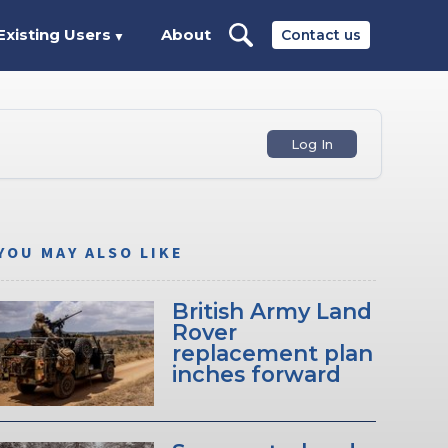
Existing Users
About
Contact us
▼
Log In
YOU MAY ALSO LIKE
British Army Land
Rover
replacement plan
inches forward