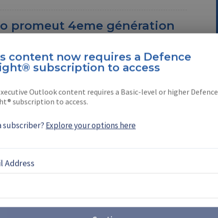
eco promeut 4eme génération
is content now requires a Defence
présente leur 4eme génération Light Multipurpose
ight® subscription to access
y à Paris. En conférence avec Shephard pendant
amisotti, porte-parleur pour …
xecutive Outlook content requires a Basic-level or higher Defence
ht® subscription to access.
b et NLT en collaboration non-
a subscriber?
Explore your options here
zerland (SBDS) et le groupe Américain Non-Lethal
né un accord de collaboration aujourd’hui à
l Address
permettra …
 révèle Combatguard