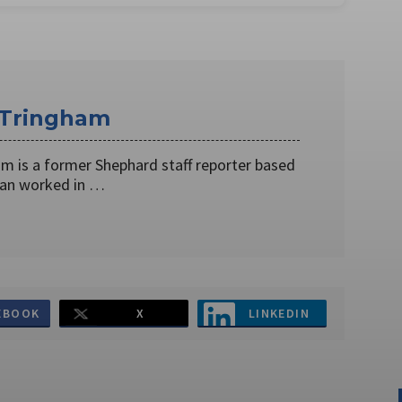
 Tringham
m is a former Shephard staff reporter based
han worked in …
EBOOK
X
LINKEDIN